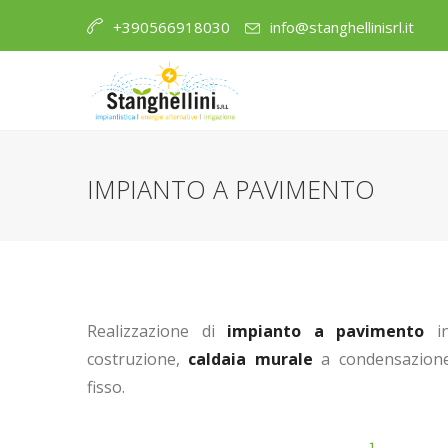
info@stanghellinisrl.it
+390566918030
IMPIANTO A PAVIMENTO
Realizzazione di
impianto
a pavimento
in
costruzione,
caldaia murale
a condensazione
fisso.
1